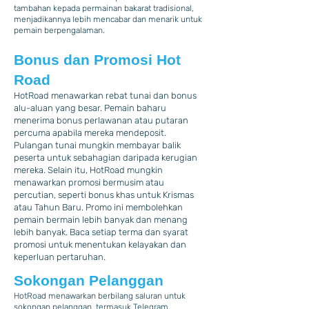
tambahan kepada permainan bakarat tradisional,
menjadikannya lebih mencabar dan menarik untuk
pemain berpengalaman.
Bonus dan Promosi Hot
Road
HotRoad menawarkan rebat tunai dan bonus
alu-aluan yang besar. Pemain baharu
menerima bonus perlawanan atau putaran
percuma apabila mereka mendeposit.
Pulangan tunai mungkin membayar balik
peserta untuk sebahagian daripada kerugian
mereka. Selain itu, HotRoad mungkin
menawarkan promosi bermusim atau
percutian, seperti bonus khas untuk Krismas
atau Tahun Baru. Promo ini membolehkan
pemain bermain lebih banyak dan menang
lebih banyak. Baca setiap terma dan syarat
promosi untuk menentukan kelayakan dan
keperluan pertaruhan.
Sokongan Pelanggan
HotRoad menawarkan berbilang saluran untuk
sokongan pelanggan, termasuk Telegram,