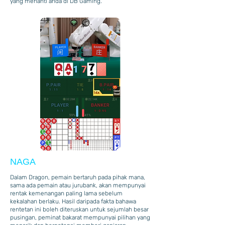
yang menanti anda di DB Gaming.
NAGA
Dalam Dragon, pemain bertaruh pada pihak mana,
sama ada pemain atau jurubank, akan mempunyai
rentak kemenangan paling lama sebelum
kekalahan berlaku. Hasil daripada fakta bahawa
rentetan ini boleh diteruskan untuk sejumlah besar
pusingan, peminat bakarat mempunyai pilihan yang