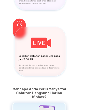
anda. Kerana tanpa tiket, anda tidak akan
berada dalam senarai cabutan.
Saksikan Cabutan Langsung pada
jam 7:00 PM
Sertai strim langsung setiap malam dan
saksikan cabutan secara telus di depan mata
anda.
Mengapa Anda Perlu Menyertai
Cabutan Langsung Harian
Winbox?