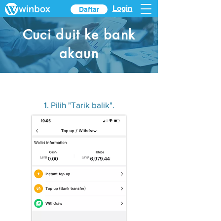
Login
Daftar
Cuci duit ke bank
akaun
1. Pilih "Tarik balik".