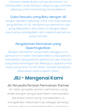
menarik mereka Bukan sahaja permainan ini
membuatkan anda terhibur, tetapi ia juga memberi
peluang untuk memenangi wang sebenar.
Cuba Sesuatu yang Baru dengan JILI
Jangan lepaskan peluang untuk mencuba sesuatu
yang baharu di JILI, terutamanya permainan slot
yang dikeluarkan baru-baru ini dengan kesan
visual yang menakjubkan dan mekanik permainan
yang menarik.
Pengalaman Permainan yang
Dipertingkatkan
Dengan tambahan yang mesra pengguna ini,
permainan ini lebih menyeronokkan untuk pemain,
memberikan pengalaman permainan dan hiburan
yang tiada tandingannya Walaupun popular untuk
masa yang lama, JILI kini telah menjadi kehadiran
teras dalam kasino dalam talian.
JILI - Mengenai Kami
JILI: Penyedia Perisian Permainan Premier
JILI ialah penyedia perisian permainan yang
direka dengan sangat baik Selain menawarkan
slot dalam talian yang mendebarkan, ia
mengekalkan kedudukannya sebagai peneraju
pasaran dengan memperkenalkan ciri baharu