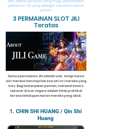
atau potensi ganjaran yang tinggi, perpustakaan
permainan JILI yang pelbagai memenuhi semua
pilihan.
3 PERMAINAN SLOT JILI
Teratas
Semua permainan JILI adalah unik, tetapi mesin
slot mereka menonjol kerana set ciri mereka yang
luas. Bagi kebanyakan pemain, melawat kasino
sebenar di luar negara adalah tidak praktikal
kerana kehidupan harian mereka yang sibuk.
1. CHIN SHI HUANG / Qin Shi
Huang