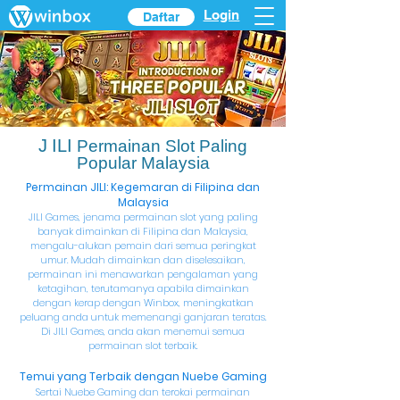
Login
Daftar
J
ILI
Permainan
Slot Paling
Popular
Malaysia
Permainan JILI: Kegemaran di Filipina dan
Malaysia
JILI Games, jenama permainan slot yang paling
banyak dimainkan di Filipina dan Malaysia,
mengalu-alukan pemain dari semua peringkat
umur. Mudah dimainkan dan diselesaikan,
permainan ini menawarkan pengalaman yang
ketagihan, terutamanya apabila dimainkan
dengan kerap dengan Winbox, meningkatkan
peluang anda untuk memenangi ganjaran teratas.
Di JILI Games, anda akan menemui semua
permainan slot terbaik.
Temui yang Terbaik dengan Nuebe Gaming
Sertai Nuebe Gaming dan terokai permainan