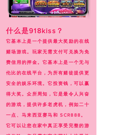
什么是918kiss？
它基本上是一个提供最大奖励的在线
赌场游戏。玩家无需支付可兑换为免
费信用的押金。它基本上是一个无与
伦比的在线平台，为所有赌徒提供更
安全的娱乐环境。它投资钱，可以赢
得大奖。众所周知，它是最令人兴奋
的游戏，提供许多老虎机，例如二十
一点、马来西亚赛马和 SCR888。
它可以让您在家中真正享受完整的游