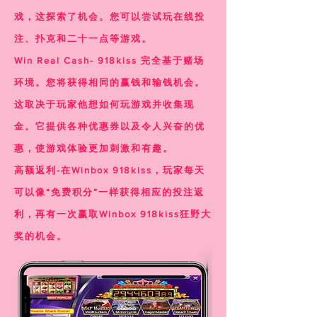
戏，这探索了机会。您可以尝试玩在线投
注、扑克和二十一点等游戏。
Win Real Cash- 918kiss 完全基于赌场
环境。您将获得相同的赢钱和输钱机会。
这取决于玩家他想如何玩游戏并收集现
金。它提供各种优惠券以及令人兴奋的优
惠，使游戏体验更加刺激和有趣。
高额返利-在Winbox 918kiss，玩家每天
可以像“免费积分”一样获得相应的投注返
利，再有一次赢取Winbox 918kiss狂野大
奖的机会。