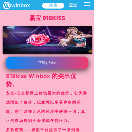
登录
注册
赢宝 918KISS
下载918kiss
918kiss Winbox 的突出优
势。
安全-安全是网上赌场最大的优势，它为游
戏增加了价值，玩家可以享受更多的乐
趣。您可以在无尽的环境中获得一切，真
正的赌场规则不会造成任何压力。
多款游戏——虚拟平台提供了一系列游