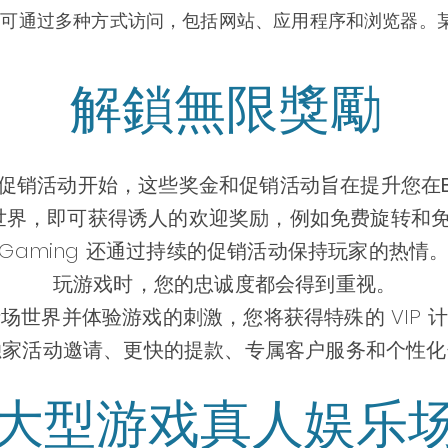
 Asia 游戏可通过多种方式访问，包括网站、应用程序和浏
解鎖無限獎勵
促销活动开始，这些奖金和促销活动旨在提升您在
ing 世界，即可获得诱人的欢迎奖励，例如免费旋转
aming 还通过持续的促销活动保持玩家的热情。每次在 
玩游戏时，您的忠诚度都会得到重视。
场世界并体验游戏的刺激，您将获得特殊的 VIP 
独家活动邀请、更快的提款、专属客户服务和个性化
大型游戏真人娱乐