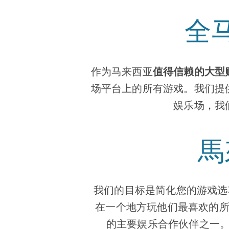
全
作为马来西亚
值得信赖的大型
场平台上的所有游戏。我们提
娱乐场，我
馬
我们的目标是简化您的游戏选项
在一个地方玩他们最喜欢的所有
的主要娱乐合作伙伴之一