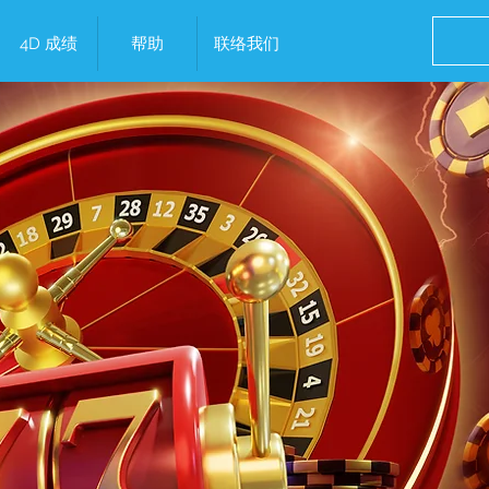
4D 成绩
帮助
联络我们