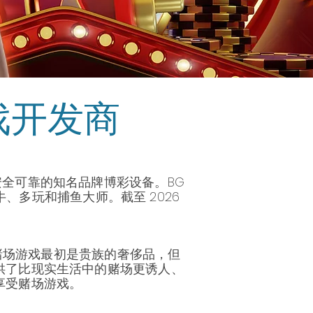
游戏开发商
提供安全可靠的知名品牌博彩设备。BG
牛、多玩和捕鱼大师。截至 2026
线赌场游戏最初是贵族的奢侈品，但
供了比现实生活中的赌场更诱人、
享受赌场游戏。