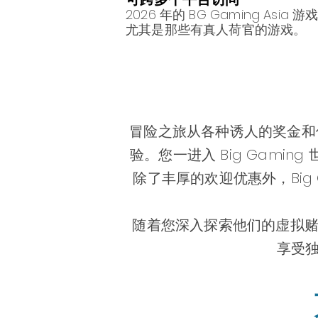
2026 年的 BG Gaming
尤其是那些有真人荷官的游戏。
冒险之旅从各种诱人的奖金和
验。您一进入 Big Gam
除了丰厚的欢迎优惠外，Big G
随着您深入探索他们的虚拟赌
享受