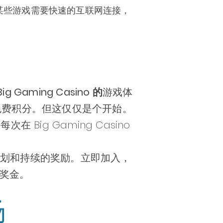
览器。某些游戏需要快速的互联网连接，
Big Gaming Casino 的
游戏体
和免费积分。但这仅仅是个开始。
Big Gaming Casino
计划和持续的奖励。立即加入，
奖金。
场