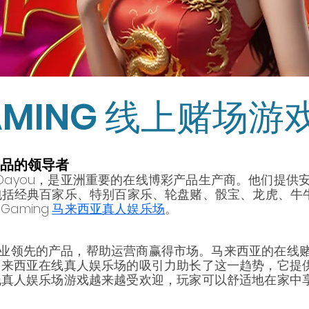
GAMING 线上赌场
产品的领导者
aming Dayou，是亚洲重要的在线博彩产品生产商。他们
产品，包括经典百家乐、特别百家乐、轮盘赌、骰宝、龙虎、牛
Gaming
马来西亚真人娱乐场
。
统和行业领先的产品，帮助运营商赢得市场。马来西亚的在
马来西亚在线真人娱乐场的吸引力助长了这一趋势，它提
线真人娱乐场游戏越来越受欢迎，玩家可以舒适地在家中