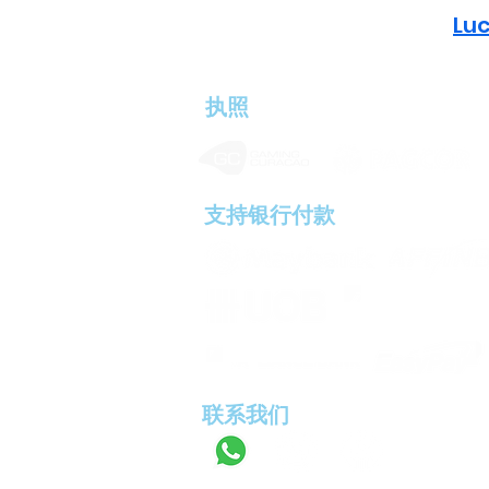
Lu
执照
支持银行付款
联系我们