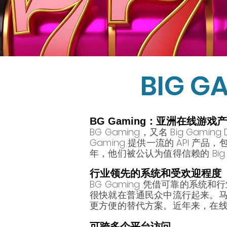
BIG 
BG Gaming：亚洲在线游戏
BG Gaming，又名 Big G
Gaming 提供一流的 API 
年，他们被公认为值得信赖的 Big 
行业领先的系统和受欢迎程度
BG Gaming 凭借可靠的系
很快就在普通民众中流行起来。
更方便的替代方案。近年来，在
可跨多个平台访问