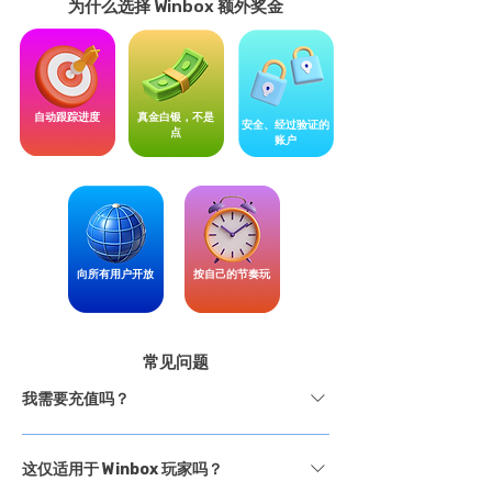
为什么选择 Winbox 额外奖金
自动跟踪进度
真金白银，不是
安全、经过验证的
点
账户
向所有用户开放
按自己的节奏玩
常见问题
我需要充值吗？
通常情况下是的。但有些奖励会提供免费积分，让你
这仅适用于 Winbox 玩家吗？
继续玩下去。