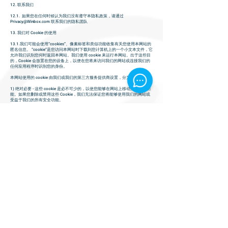
12. 联系我们
12.1. 如果您在任何时候认为我们没有遵守本隐私政策，请通过
Privacy@Winbox.com
联系我们的隐私团队
13. 我们对 Cookie 的使用
13.1.我们可能会使用“cookies”、像素标签和类似功能收集有关您使用本网站的
匿名信息。 “cookie”是您访问本网站时下载到您计算机上的一个小文本文件，它
允许我们识别您何时返回本网站。我们使用 cookie 来运行本网站。出于这些目
的，Cookie 会放置在您的设备上，以便在您将来访问我们的网站或连接我们的
任何应用程序时识别您的身份。
本网站使用的 cookie 由我们或我们的第三方服务提供商设置，分为以下几类：
1) 绝对必要 - 这些 cookie 是必不可少的，以使您能够在网站上移动并使用其功
能。如果您删除或禁用这些 Cookie，我们无法保证您将能够使用我们的网站或
受益于我们的所有安全功能。
其中一些是“会话 cookie”，仅在您访问我们的网站期间保留，并在您的浏览会话
结束时被删除。其他是“持久性 cookie”，在您离开网站后会在您的设备上保留一
段时间。有关每个 cookie 的保留期限，请参阅 13.5。
13.2.大多数浏览器默认启用 cookie，但您可以更改 cookie 设置，这些设置通
常在您的 Internet 浏览器的“选项”或“首选项”菜单中找到。您可以通过激活浏览
器上允许您拒绝设置部分或全部 cookie 的设置来阻止来自任何网站的任何
cookie。但是，如果您阻止所有 cookie，您可能无法访问我们网站的全部或部
分内容。您还可以使用浏览器设置来删除 cookie。有关如何在浏览器中禁用
cookie 的更多信息，请访问
www.allaboutcookies.org
。
13.3.作为网站运营的一部分，我们的网站会自动记录互联网 IP 地址。我们不会
记录网站访问者的任何电子邮件地址。
13.4.虽然本网站可能包含指向由我们以外的各方运营的网站的链接，但我们不
对此类网站的隐私惯例或内容负责。
Marc Márquez