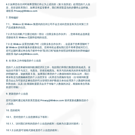
6.2.如果您在任何时候希望我们停止为上述目的（第 5 段所述）处理您的个人信
息，您应该联系我们，如果没有监管要求，我们将采取适当的步骤停止这样做。
请联系
Privacy@Winbox.com
7. 营销偏好
7.1。 Winbox 或 Winbox 集团内的任何公司不会主动向您发送有关任何第三方
产品或服务的信息。
7.2.作为任何帐户注册过程的一部分（仅限业务合作伙伴），您将有机会选择是
否接收有关 Winbox 优惠和促销的信息。
7.3 在 Winbox 设置您的帐户时（仅限业务合作伙伴），这是基于您希望随时了
解 Winbox 促销和服务的最新信息。您将有机会通知我们您不再希望收到它们。
您可以随时通过单击电子邮件中的“取消订阅”链接并按照说明更新您的营销偏好
或联系
Opt-out@Winbox.com
。
8. 在 EEA 之外传输您的个人信息
您的个人信息将被转移到欧洲经济区之外，包括我们和我们集团的其他成员。这
包括但不限于乌克兰、马恩岛、菲律宾根西岛。有关与目的相关的所有地理位置
的明确列表，请参阅第 5 段。如果我们将您的个人数据转移到 EEA 以外，我们
将采取适当措施确保您的个人信息安全（此类适当措施应包括：(i) 转移到欧盟
委员会认为可提供足够信息的司法管辖区保护数据主体在处理其个人数据时的权
利和自由；以及 (ii) 根据欧盟委员会关于传输个人数据的决定，根据标准合同条
款进行传输）。
9. 更新您的个人信息
您可以随时通过相关联系页面或
Privacy@Winbox.com
请求更新或删除您的个
人信息。
10. 您的权利
10.1。您对您的个人信息拥有以下权利：
10.1.1。访问我们持有的您的个人信息的权利（也称为主题访问请求）；
10.1.2.以机器可读格式接收某些个人信息的权利；