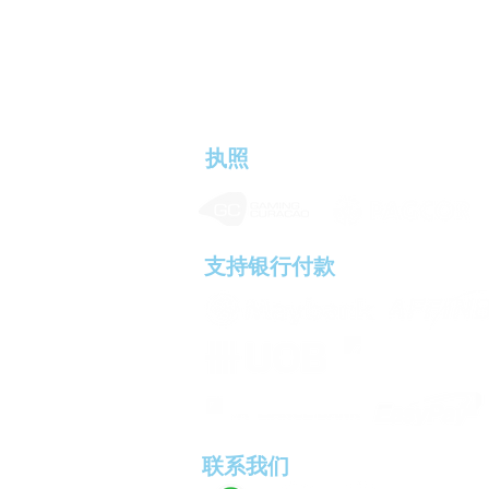
执照
支持银行付款
联系我们