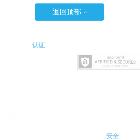
返回顶部
认证
安全