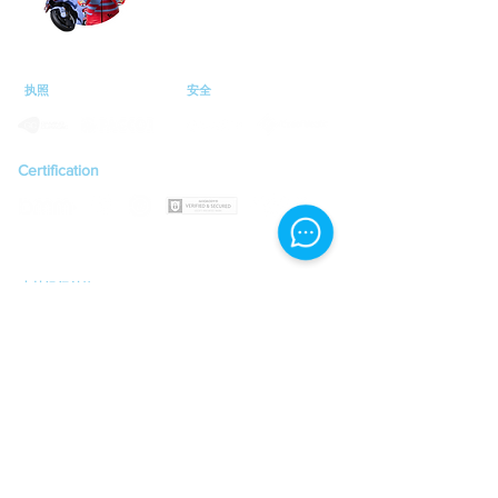
- Get Winbox Get Win Life
执照
安全
Certification
支持银行付款
联系我们