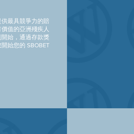
提供最具競爭力的賠
有價值的亞洲殘疾人
刻開始，通過存款獎
始您的 SBOBET