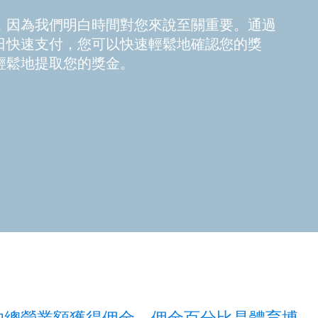
，因為我們明白時間對您來說至關重要。通過
日快速支付，您可以快速輕鬆地確認您的獎
輕鬆地提取您的獎金。