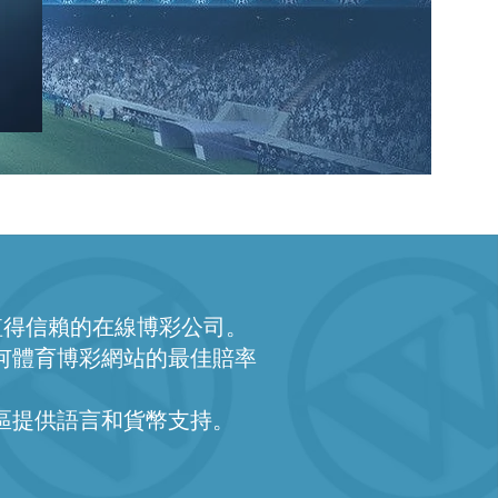
、最值得信賴的在線博彩公司。
何體育博彩網站的最佳賠率
區提供語言和貨幣支持。