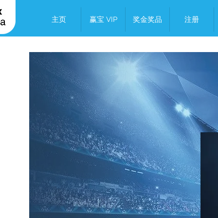
主页
赢宝 VIP
奖金奖品
注册