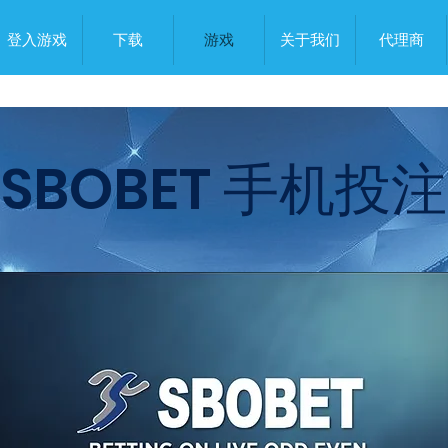
登入游戏
下载
游戏
关于我们
代理商
SBOBET 手机投注