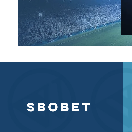
SBOBET