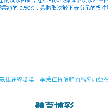
您的玩家輸贏，您都可以根據每個玩家產生
業額的 0.50%，具體取決於下表所示的投
最佳在線賭場，享受值得信賴的馬來西亞
體育博彩