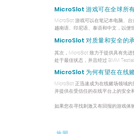
MicroSlot 游戏可在全球
MicroSlot 游戏可以在笔记本
越南语、印尼语、泰语和中文，以便
MicroSlot 对质量和安全的
其次，MicroSlot 致力于提供
处于最佳状态，并且经过 BMM Test
MicroSlot 为何有望在在
MicroSlot 正迅速成为在线赌
并提供在受信任的在线平台上的安全
如果您在寻找刺激又有回报的游戏体验，
执照