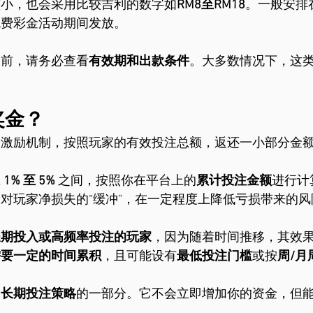
较小，也会采用比较吉利的数字如
RM8至RM18
。一般安排
免费彩金活动期间发放。
用前，请务必查看
有效期和出款条件
。大多数情况下，这
。
奖金？
期激励机制，按照玩家的有效投注总额，返还一小部分金
 
1% 至 5%
 之间，按照你在平台上的
累计投注金额
进行计
对玩家净损失的“缓冲”，在一定程度上降低亏损带来的风
长期投入或高频率投注的玩家
，因为随着时间推移，其效
需要一定的时间累积
，且可能设有
最低投注门槛
或按
周/月
为
长期投注策略
的一部分。它不会立即增加你的资金，但