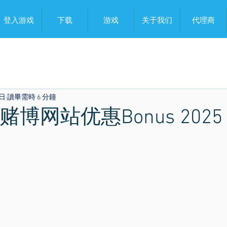
登入游戏
下载
游戏
关于我们
代理商
2日
讀畢需時 6 分鐘
博网站优惠Bonus 2025