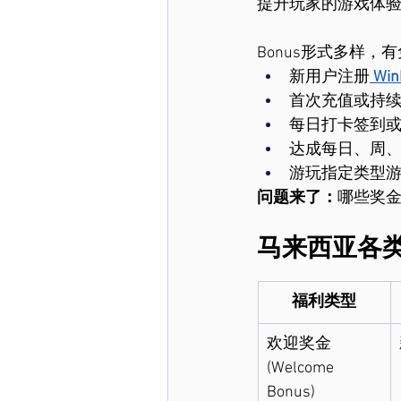
提升玩家的游戏体
Bonus形式多样，
新用户注册
Win
首次充值或持
每日打卡签到
达成每日、周
游玩指定类型
问题来了：
哪些奖
马来西亚各类
福利类型
欢迎奖金
(Welcome 
Bonus)