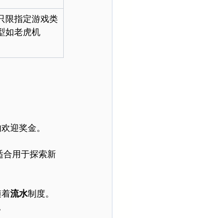
只限指定游戏类
型如老虎机
0的欢迎奖金。
适合用于探索新
随着
流水
制度。
。