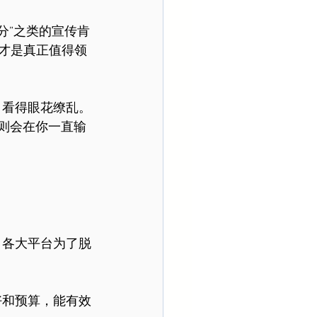
积分”之类的宣传肯
s才是真正值得领
，看得眼花缭乱。
有些则会在你一直输
，各大平台为了脱
好和预算，能有效