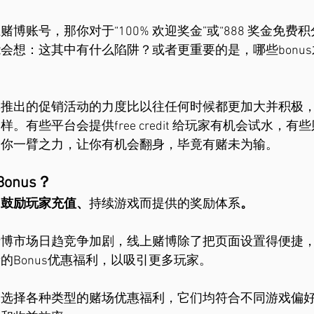
博账号，那你对于“100% 欢迎奖金”或“888 奖金免费
会想：这其中有什么陷阱？或者更重要的是，哪些bonu
彩推出的促销活动的力度比以往任何时候都更加大并积极
。有些平台会提供free credit 给玩家有机会试水，
助你一臂之力，让你有机会翻身，毕竟有赌未为输。
onus？
了鼓励玩家充值、
持续游戏而提供的奖励体系
。
赌博市场日趋竞争加剧，线上赌博除了把页面设置得便捷
的Bonus优惠福利，以吸引更多玩家。
由选择各种类型的赌场优惠福利，它们均符合不同游戏偏