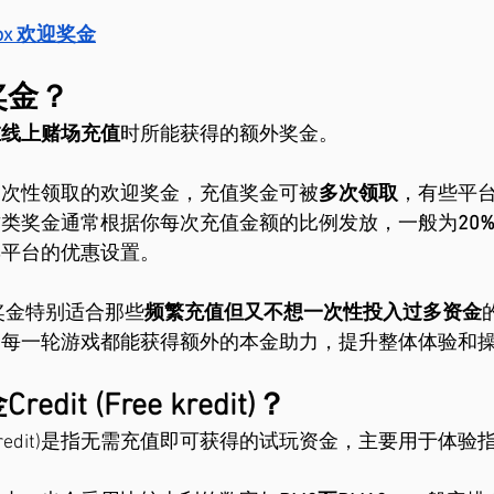
box 欢迎奖金
奖金？
在线上赌场充值
时所能获得的额外奖金。
一次性领取的欢迎奖金，充值奖金可被
多次领取
，有些平
这类奖金通常根据你每次充值金额的比例发放，一般为
20%
彩平台的优惠设置。
奖金特别适合那些
频繁充值但又不想一次性投入过多资金
，每一轮游戏都能获得额外的本金助力，提升整体体验和
it (Free kredit)？
Free kredit)是指无需充值即可获得的试玩资金，主要用于体