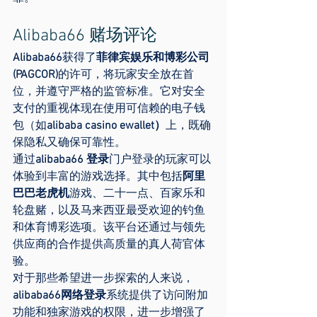
Alibaba66 赌场评论
Alibaba66
获得了
菲律宾娱乐和博彩公司 
(PAGCOR)
的许可，将玩家安全放在首
位，并遵守严格的监管标准。它对安全
支付的重视体现在使用可信赖的电子钱
包（如
alibaba casino ewallet）
上，既确
保隐私又确保可靠性。
通过
alibaba66 登录
门户登录的玩家可以
体验到丰富的游戏选择。其中包括
阿里
巴巴老虎机
游戏、二十一点、百家乐和
轮盘赌，以及马来西亚最受欢迎的钓鱼
和体育博彩选项。该平台还通过与领先
供应商的合作提供高质量的真人荷官体
验。
对于那些希望进一步探索的人来说， 
alibaba66网络登录
系统提供了访问附加
功能和独家游戏的权限，进一步增强了