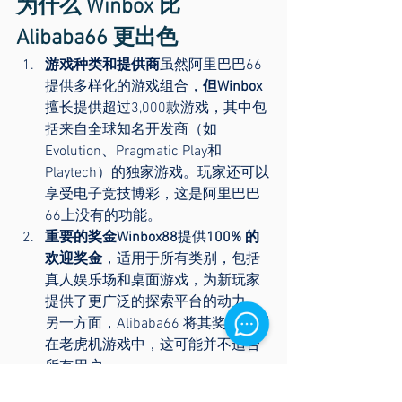
为什么 Winbox 比 
Alibaba66 更出色
游戏种类和提供商
虽然阿里巴巴66
提供多样化的游戏组合，
但Winbox
擅长提供超过3,000款游戏，其中包
括来自全球知名开发商（如
Evolution、Pragmatic Play和
Playtech）的独家游戏。玩家还可以
享受电子竞技博彩，这是阿里巴巴
66上没有的功能。
重要的奖金
Winbox88
提供
100% 的
欢迎奖金
，适用于所有类别，包括
真人娱乐场和桌面游戏，为新玩家
提供了更广泛的探索平台的动力。
另一方面，Alibaba66 将其奖金限制
在老虎机游戏中，这可能并不适合
所有用户。
支付灵活性
Winbox88 支持加密货币