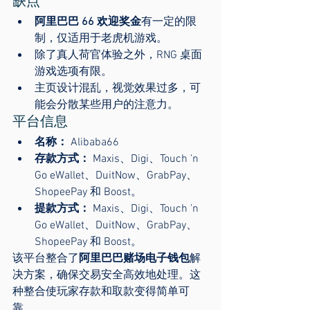
缺点
阿里巴巴 66 欢迎奖金
有一定的限
制，仅适用于老虎机游戏。
除了真人荷官体验之外，RNG 桌面
游戏选项有限。
主页设计混乱，视觉效果过多，可
能会分散某些用户的注意力。
平台信息
名称：
 Alibaba66
存款方式：
 Maxis、Digi、Touch 'n 
Go eWallet、DuitNow、GrabPay、
ShopeePay 和 Boost。
提款方式：
 Maxis、Digi、Touch 'n 
Go eWallet、DuitNow、GrabPay、
ShopeePay 和 Boost。
该平台整合了
阿里巴巴赌场电子钱包
解
决方案，确保交易安全高效地处理。这
种整合使玩家存款和取款变得简单可
靠。