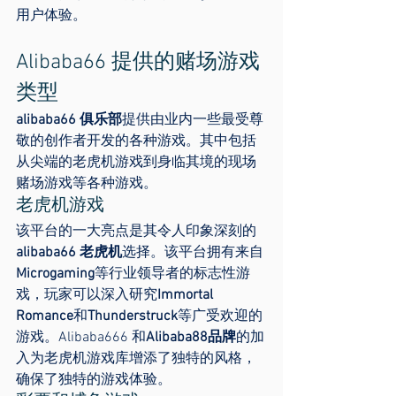
用户体验。
Alibaba66 提供的赌场游戏
类型
alibaba66 俱乐部
提供由业内一些最受尊
敬的创作者开发的各种游戏。其中包括
从尖端的老虎机游戏到身临其境的现场
赌场游戏等各种游戏。
老虎机游戏
该平台的一大亮点是其令人印象深刻的
alibaba66 老虎机
选择。该平台拥有来自
Microgaming
等行业领导者的标志性游
戏，玩家可以深入研究
Immortal 
Romance
和
Thunderstruck
等广受欢迎的
游戏。Alibaba666 和
Alibaba88
品牌
的加
入为老虎机游戏库增添了独特的风格，
确保了独特的游戏体验。