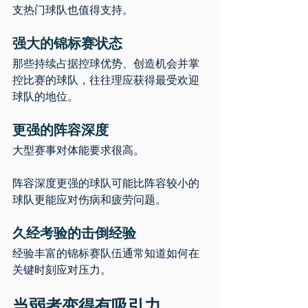
支热门球队也值得支持。
强大的锦标赛状态
那些持续占据控球优势、创造机会并掌
控比赛的球队，往往理应获得最受欢迎
球队的地位。
更强的阵容深度
大型赛事对体能要求很高。
阵容深度更强的球队可能比阵容较小的
球队更能应对伤病和疲劳问题。
久经考验的击倒经验
经验丰富的锦标赛队伍通常知道如何在
关键时刻应对压力。
当弱者变得有吸引力