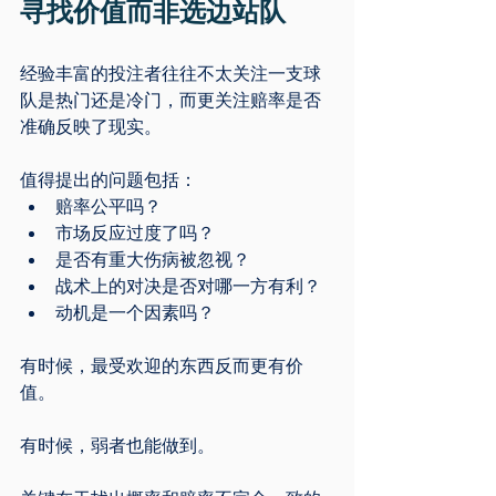
寻找价值而非选边站队
经验丰富的投注者往往不太关注一支球
队是热门还是冷门，而更关注赔率是否
准确反映了现实。
值得提出的问题包括：
赔率公平吗？
市场反应过度了吗？
是否有重大伤病被忽视？
战术上的对决是否对哪一方有利？
动机是一个因素吗？
有时候，最受欢迎的东西反而更有价
值。
有时候，弱者也能做到。