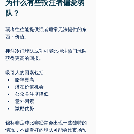
为什么有些投注者偏爱弱
队？
弱者往往能提供强者通常无法提供的东
西：价值。
押注冷门球队成功可能比押注热门球队
获得更高的回报。
吸引人的因素包括：
赔率更高
潜在价值机会
公众关注度降低
意外因素
激励优势
锦标赛足球比赛经常会出现一些独特的
情况，不被看好的球队可能会比市场预