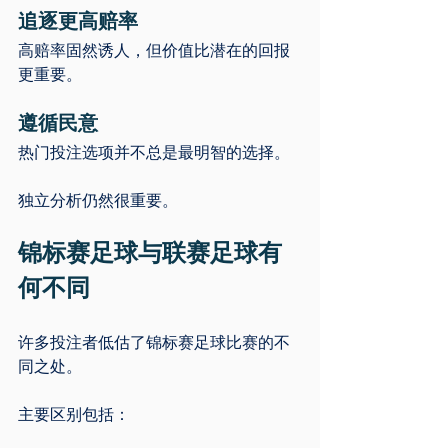
追逐更高赔率
高赔率固然诱人，但价值比潜在的回报
更重要。
遵循民意
热门投注选项并不总是最明智的选择。
独立分析仍然很重要。
锦标赛足球与联赛足球有
何不同
许多投注者低估了锦标赛足球比赛的不
同之处。
主要区别包括：