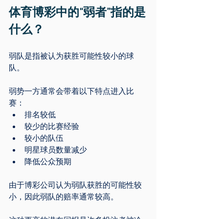
体育博彩中的“弱者”指的是
什么？
弱队是指被认为获胜可能性较小的球
队。
弱势一方通常会带着以下特点进入比
赛：
排名较低
较少的比赛经验
较小的队伍
明星球员数量减少
降低公众预期
由于博彩公司认为弱队获胜的可能性较
小，因此弱队的赔率通常较高。