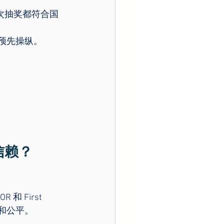
每次抽奖都符合国
或预先操纵。
信赖？
和 First 
和公平。