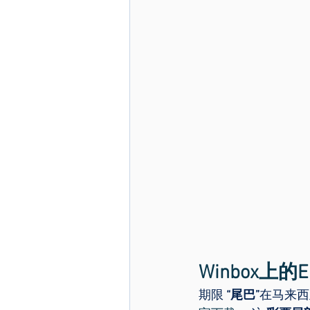
Winbox上
期限 
“尾巴”
在马来西