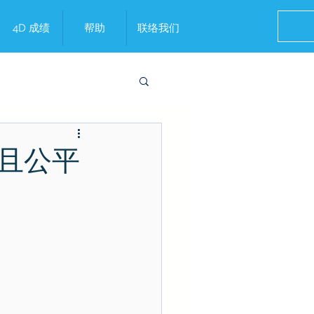
4D 成绩
帮助
联络我们
机且公平