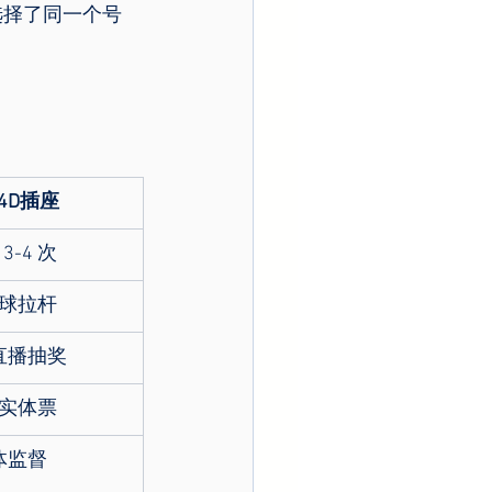
选择了同一个号
4D插座
3-4 次
球拉杆
直播抽奖
实体票
体监督