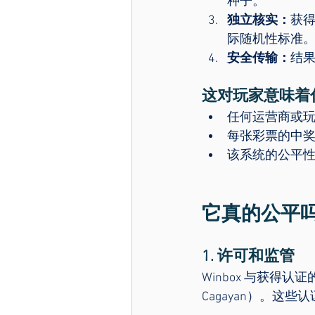
种子。
独立核实：
获得
际随机性标准
安全传输：
结果
这对玩家意味着
任何运营商或
每张彩票的中
该系统的公平
它真的公平吗
1. 许可和监管
Winbox 与获得
Cagayan）。这