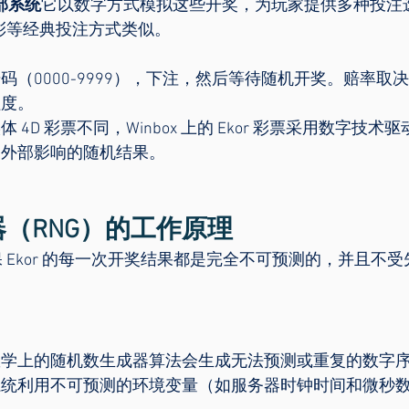
部系统
它以数字方式模拟这些开奖，为玩家提供多种投注选​
大马彩等经典投注方式类似。
码（0000-9999），下注，然后等待随机开奖。赔率取
程度。
4D 彩票不同，Winbox 上的 Ekor 彩票采用数字技术驱
受外部影响的随机结果。
（RNG）的工作原理
确保 Ekor 的每一次开奖结果都是完全不可预测的，并且不
数学上的随机数生成器算法会生成无法预测或重复的数字
系统利用不可预测的环境变量（如服务器时钟时间和微秒