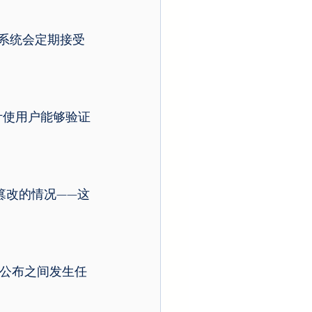
系统会定期接受
设计使用户能够验证
篡改的情况——这
公布之间发生任