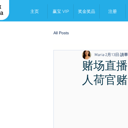
主页
赢宝 VIP
奖金奖品
注册
All Posts
Maria
2月13日
讀畢
赌场直播
人荷官赌