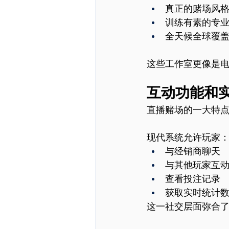
真正的赌场风
训练有素的专
全天候全球覆
这些工作室更像是
互动功能和
直播赌场的一大特
现代系统允许玩家
与经销商聊天
与其他玩家互
查看投注记录
获取实时统计
这一社交层面弥合