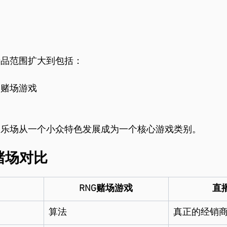
产品范围扩大到包括：
的赌场游戏
娱乐场从一个小众特色发展成为一个核心游戏类别。
人赌场对比
RNG赌场游戏
直
算法
真正的经销