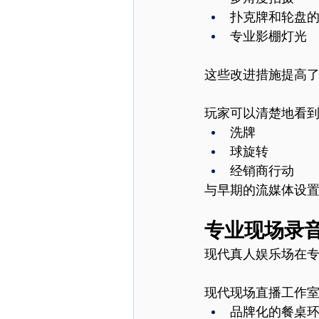
扑克牌和轮盘
专业影棚灯光
这些改进措施提高
玩家可以清楚地看
洗牌
球旋转
经销商行动
与早期的流媒体设
专业现场录
现代真人娱乐场在
现代现场直播工作
品牌化的餐桌