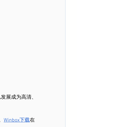
已发展成为高清、
。
Winbox下载
在