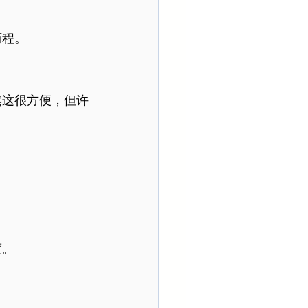
历程。
然这很方便，但许
度。