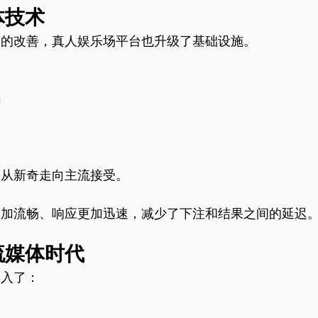
体技术
网的改善，真人娱乐场平台也升级了基础设施。
码
品从新奇走向主流接受。
更加流畅、响应更加迅速，减少了下注和结果之间的延迟
流媒体时代
引入了：