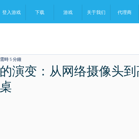
登入游戏
下载
游戏
关于我们
代理商
需時 5 分鐘
的演变：从网络摄像头到
桌