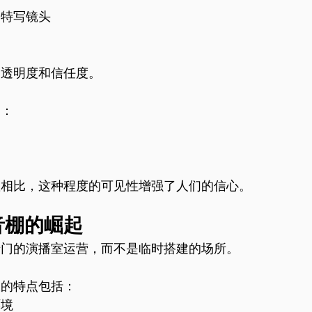
的特写镜头
了透明度和信任度。
到：
置相比，这种程度的可见性增强了人们的信心。
音棚的崛起
专门的演播室运营，而不是临时搭建的场所。
室的特点包括：
环境