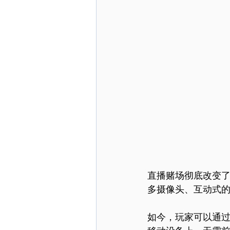
直播赌场彻底改变
多摄像头、互动式
如今，玩家可以通过桌