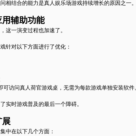
访问相结合的能力是真人娱乐场游戏持续增长的原因之一
应用辅助功能
展，这一演变过程也加速了。
游戏针对以下方面进行了优化：
式
x 后即可访问真人荷官游戏桌，无需为每款游戏单独安装软件
除了实时游戏普及的最后一个障碍。
扩展
要集中在以下几个方面：