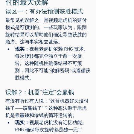
付的最大误解
误区一：有办法预测获胜模式
最常见的误解之一是视频老虎机的赔付
模式是可预测的。一些玩家认为，跟踪
旋转结果可以帮助他们确定导致获胜的
顺序。这与事实相去甚远。
现实：
视频老虎机依赖 RNG 技术。
每次旋转都完全独立于前一次旋
转。这种随机性确保结果不可预
测，因此不可能“破解密码”或遵循获
胜模式。
误解 2：机器“注定”会赢钱
有没有听过有人说：“这台机器好久没付
钱了——该赢钱了”？这种想法源于老虎
机是靠赢钱和输钱的循环运转的。
现实：
视频老虎机没有记忆功能。
RNG 确保每次旋转都是独一无二