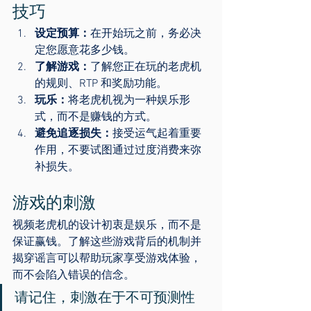
技巧
设定预算：
在开始玩之前，务必决
定您愿意花多少钱。
了解游戏：
了解您正在玩的老虎机
的规则、RTP 和奖励功能。
玩乐：
将老虎机视为一种娱乐形
式，而不是赚钱的方式。
避免追逐损失：
接受运气起着重要
作用，不要试图通过过度消费来弥
补损失。
游戏的刺激
视频老虎机的设计初衷是娱乐，而不是
保证赢钱。了解这些游戏背后的机制并
揭穿谣言可以帮助玩家享受游戏体验，
而不会陷入错误的信念。
请记住，刺激在于不可预测性