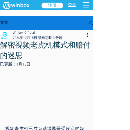
登录
注册
文章
Winbox Official
2024年12月15日
讀畢需時 3 分鐘
解密视频老虎机模式和赔付
的迷思
已更新：
1月18日
视频老虎机已成为赌博界最受欢迎的娱