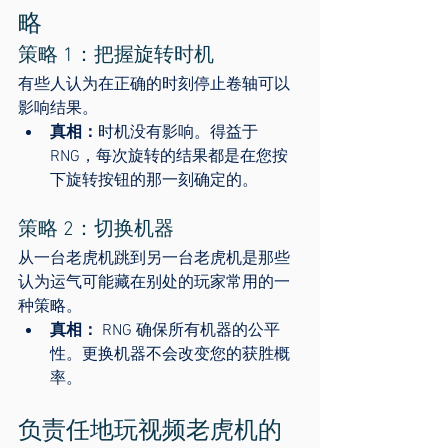
略
策略 1：把握旋转时机
有些人认为在正确的时刻停止卷轴可以
影响结果。
真相：
时机没有影响。得益于 
RNG，每次旋转的结果都是在您按
下旋转按钮的那一刻确定的。
策略 2：切换机器
从一台老虎机跳到另一台老虎机是那些
认为运气可能藏在别处的玩家常用的一
种策略。
真相：
 RNG 确保所有机器的公平
性。更换机器不会改变您的获胜概
率。
负责任地玩视频老虎机的