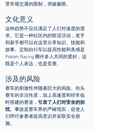
受常规交通的限制，突破极限。
文化意义
这种趋势不仅仅满足了人们对速度的需
求。它是一种社区内的联谊活动，老手
和新手都可以在这里分享知识、技能和
故事。定制自行车以提高性能和美感是 
Pokteh Racing 圈许多人共同的爱好，这
既是个人表达，也是竞赛。
涉及的风险
赛车的刺激性伴随着巨大的风险。街头
赛车的非法性质，加上高速度和经常临
时搭建的赛道，
引发了人们对安全的担
忧
。事故是赛车界的严峻现实，促使人
们呼吁参赛者提高意识并采取安全措
施。