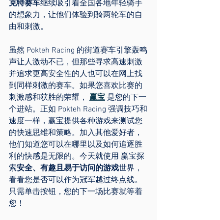
克特赛车
继续吸引着全国各地年轻骑手
的想象力，让他们体验到骑两轮车的自
由和刺激。
虽然 Pokteh Racing 的街道赛车引擎轰鸣
声让人激动不已，但那些寻求高速刺激
并追求更高安全性的人也可以在网上找
到同样刺激的赛车。如果您喜欢比赛的
刺激感和获胜的荣耀， 
赢宝
是您的下一
个进站。正如 Pokteh Racing 强调技巧和
速度一样，
赢宝
提供各种游戏来测试您
的快速思维和策略。加入其他爱好者，
他们知道您可以在哪里以及如何追逐胜
利的快感是无限的。今天就使用 赢宝探
索
安全、有趣且易于访问的游戏
世界，
看看您是否可以作为冠军越过终点线。
只需单击按钮，您的下一场比赛就等着
您！