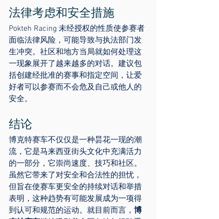
法律考虑和安全措施
Pokteh Racing 未经授权的性质使参赛者
面临法律风险，可能导致与执法部门发
生冲突。社区和地方当局就如何处理这
一现象展开了越来越多的对话。建议包
括创建经批准的赛事和指定空间，让爱
好者可以参赛而不会危及自己或他人的
安全。
结论
博克特赛车不仅仅是一种昙花一现的潮
流，它是马来西亚街头文化中充满活力
的一部分，它崇尚速度、技巧和社区。
虽然它带来了对安全和合法性的担忧，
但旨在使赛车更安全的持续对话和举措
表明，这种趋势有可能发展成为一项得
到认可和规范的运动。就目前而言，
博