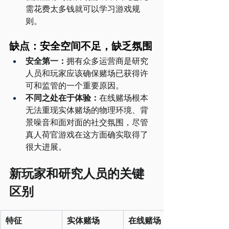
需花费太多钱就可以学习游戏规
则。
缺点：安全空间不足，缺乏氛围
安全第一：
拥有众多运营商是研究
人员和玩家应该确保赌场已获得许
可和监管的一个重要原因。
不同之处在于体验：
在线赌场根本
无法重现实体赌场的物理环境、背
景噪音和面对面的社交氛围，尽管
真人荷官游戏在这方面确实取得了
很大进展。
新玩家和研究人员的关键
区别
特征
实体赌场
在线赌场