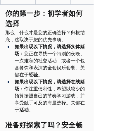
你的第一步：初学者如何
选择
那么，什么才是您的正确选择？归根结
底，这取决于您的优先事项。
如果出现以下情况，请选择实体赌
场：
您正在寻找一个特别的夜晚、
一次难忘的社交活动，或者一个包
含餐饮和表演的全套娱乐套餐。关
键在于
经验
。
如果出现以下情况，请选择在线赌
场：
你注重便利性，希望以较少的
预算按照自己的节奏学习游戏，并
享受触手可及的海量选择。关键在
于
活动
。
准备好探索了吗？安全畅