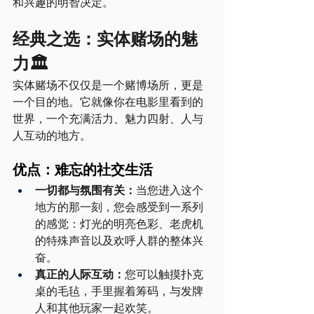
和兴趣的明智决定。
经典之选：实体赌场的魅
力🏛️
实体赌场不仅仅是一个赌博场所，更是
一个目的地。它就像你在电影里看到的
世界，一个充满活力、魅力四射、人与
人互动的地方。
优点：难忘的社交生活
一切都与氛围有关：
当您进入这个
地方的那一刻，您会感受到一系列
的感觉：灯光的明亮色彩、老虎机
的特殊声音以及欢呼人群的整体兴
奋。
真正的人际互动：
您可以触摸扑克
桌的毛毡，手里握着筹码，与发牌
人和其他玩家一起欢笑。