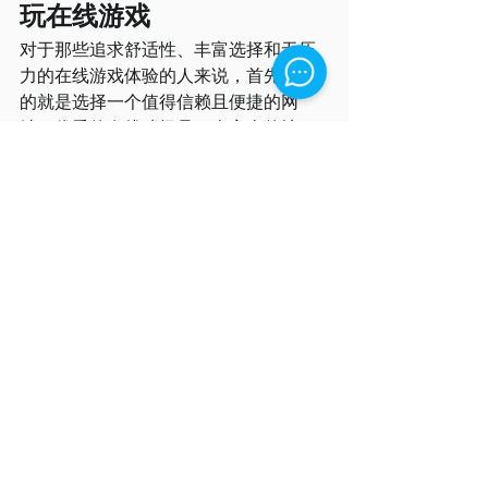
玩在线游戏
对于那些追求舒适性、丰富选择和无压
力的在线游戏体验的人来说，首先要做
的就是选择一个值得信赖且便捷的网
站。优秀的在线赌场是一个安全的地
方，可以让你学习、赌博，并按照自己
的节奏享受游戏世界的乐趣。
在安全的环境中体验在线游戏的刺激。
注册赢宝
今天探索触手可及的娱乐世
界！
查看全部