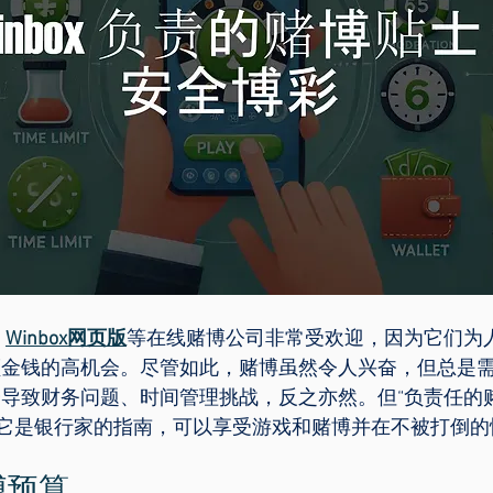
 
Winbox网页版
等在线赌博公司非常受欢迎，因为它们为
额金钱的高机会。尽管如此，赌博虽然令人兴奋，但总是
导致财务问题、时间管理挑战，反之亦然。但“负责任的赌
ianese：它是银行家的指南，可以享受游戏和赌博并在不被打
博预算