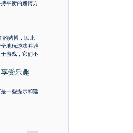
保持平衡的赌博方
任的赌博，以此
安全地玩游戏并避
迷于游戏，它们不
中享受乐趣
下是一些提示和建