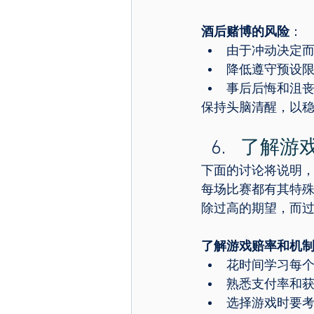
酒后赌博的风险
：
由于冲动决定
降低遵守预设
事后后悔和沮
保持头脑清醒，以
了解游
下面的讨论将说明
每场比赛都有其特
除过高的期望，而
了解游戏赔率和机
花时间学习每
熟悉支付率和
选择游戏时要