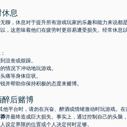
时休息
到无聊，休息对于提升所有游戏玩家的乐趣和能力来说都
所以，这意味着他们在疲劳时更容易遭受损失。经常休息
象
：
感到沮丧或烦躁。
略的情况下冲动地玩游戏。
或头痛等身体症状。
敏锐并帮助你保持积极的态度来赌博。
酒醉后赌博
 或任何其他平台时，请勿在兴奋、醉酒或情绪激动时玩游戏。
鲁莽
并最终造成巨大损失。事实上，通过控制自己的头脑
个人设定界限的位置或个人决定何时足够。