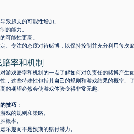
而导致超支的可能性增加。
限制的能力。
丧的可能性更高。
稳定、专注的态度对待赌博，以保持控制并充分利用每次
戏赔率和机制
，对游戏赔率和机制的一点了解如何对负责任的赌博产生
殊性，这些特殊性包括其自己的规则和游戏结果的概率。
过高的期望必然会使游戏体验变得非常无趣。
制的技巧
：
个游戏的规则和策略。
获胜概率。
考虑乐趣而不是预期的赔付潜力。