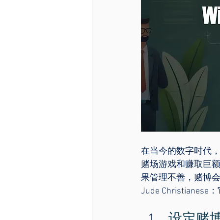
在当今的数字时代，
赌场游戏和赚取巨
果管理不善，赌博会
Jude Christ
设定赌