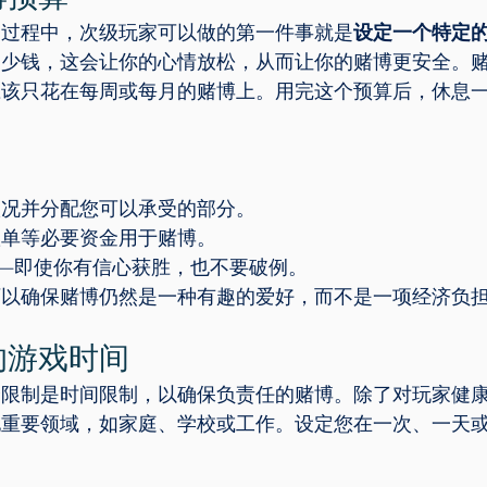
的过程中，次级玩家可以做的第一件事就是
设定一个特定
多少钱，这会让你的心情放松，从而让你的赌博更安全。
应该只花在每周或每月的赌博上。用完这个预算后，休息
状况并分配您可以承受的部分。
账单等必要资金用于赌博。
—即使你有信心获胜，也不要破例。
可以确保赌博仍然是一种有趣的爱好，而不是一项经济负
的游戏时间
个限制是时间限制，以确保负责任的赌博。除了对玩家健
他重要领域，如家庭、学校或工作。设定您在一次、一天