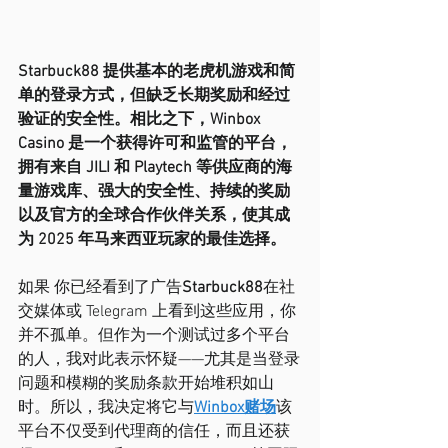
Starbuck88 提供基本的老虎机游戏和简
单的登录方式，但缺乏长期奖励和经过
验证的安全性。相比之下，Winbox 
Casino 是一个获得许可和监管的平台，
拥有来自 JILI 和 Playtech 等供应商的海
量游戏库、强大的安全性、持续的奖励
以及官方的全球合作伙伴关系，使其成
为 2025 年马来西亚玩家的最佳选择。
如果 你已经看到了广告
Starbuck88
在社
交媒体或 Telegram 上看到这些应用，你
并不孤单。但作为一个测试过多个平台
的人，我对此表示怀疑——尤其是当登录
问题和模糊的奖励条款开始堆积如山
时。所以，我决定将它与
Winbox赌场
该
平台不仅受到代理商的信任，而且还获