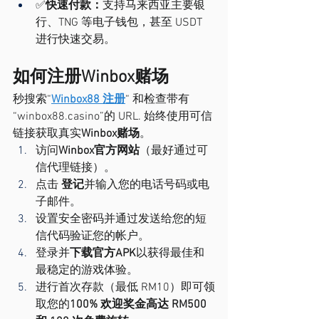
✅
快速付款：
支持马来西亚主要银
行、TNG 等电子钱包，甚至 USDT 
进行快速交易。
如何注册Winbox赌场
秒搜索“
Winbox88 注册
“ 和检查带有
“winbox88.casino”的 URL. 始终使用可信
链接获取真实
Winbox赌场
。
访问
Winbox官方网站
（最好通过可
信代理链接）。
点击 
登记
并输入您的电话号码或电
子邮件。
设置安全密码并通过发送给您的短
信代码验证您的帐户。
登录并
下载官方APK
以获得最佳和
最稳定的游戏体验。
进行首次存款（最低 RM10）即可领
取您的
100% 欢迎奖金高达 RM500 