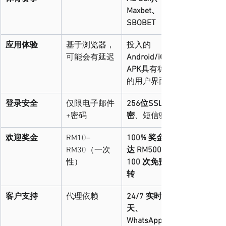
Maxbet、
SBOBET
应用体验
基于浏览器，
投入的 
可能会有延迟
Android/iOS 
APK
具有稳定
的用户界面
登录安全
仅限电子邮件
256位SSL加
+密码
密
、短信验证
欢迎奖金
RM10–
100% 奖金高
RM30（一次
达 RM500 + 
性）
100 次免费旋
转
客户支持
代理依赖
24/7 实时聊
天、
WhatsApp、