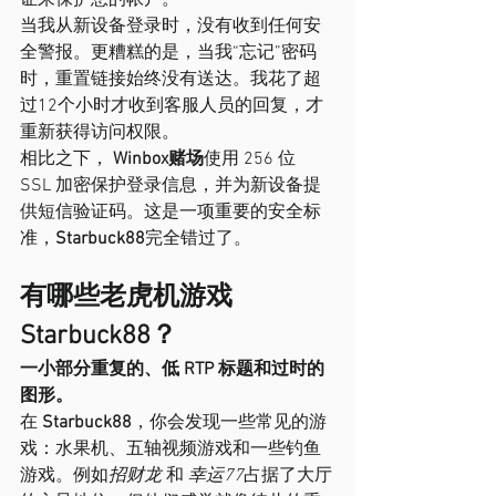
证来保护您的帐户。
当我从新设备登录时，没有收到任何安
全警报。更糟糕的是，当我“忘记”密码
时，重置链接始终没有送达。我花了超
过12个小时才收到客服人员的回复，才
重新获得访问权限。
相比之下， 
Winbox赌场
使用 256 位 
SSL 加密保护登录信息，并为新设备提
供短信验证码。这是一项重要的安全标
准，
Starbuck88
完全错过了。
有哪些老虎机游戏
Starbuck88？
一小部分重复的、低 RTP 标题和过时的
图形。
在 
Starbuck88
，你会发现一些常见的游
戏：水果机、五轴视频游戏和一些钓鱼
游戏。例如
招财龙
 和 
幸运77
占据了大厅