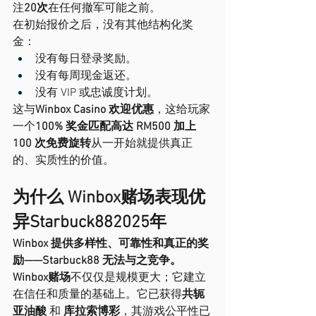
注
20次
在任何撤军可能之前。
在初始报价之后，没有其他结构化奖
金：
没有每日登录奖励。
没有每周现金返还。
没有 VIP 或忠诚度计划。
这与
Winbox Casino 欢迎优惠
，这给玩家
一个
100% 奖金匹配高达 RM500 加上 
100 次免费旋转
从一开始就提供真正
的、实质性的价值。
为什么 Winbox赌场表现优
异Starbuck882025年
Winbox 提供多样性、可靠性和真正的奖
励——Starbuck88 无法与之竞争。
Winbox赌场
不仅仅是规模更大；它建立
在信任和质量的基础上。它已获得
共轭
亚油酸
 和 
库拉索博彩
，其游戏公平性已