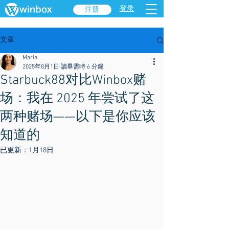
登录
注册
文章
Maria
2025年8月1日
讀畢需時 6 分鐘
Starbuck88对比Winbox赌
场：我在 2025 年尝试了这
两种赌场——以下是你应该
知道的
已更新：
1月18日