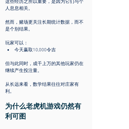
这些经历之所以重要，是因为它们与个
人息息相关。
然而，赌场更关注长期统计数据，而不
是个别结果。
玩家可以：
今天赢取10,000令吉
但与此同时，成千上万的其他玩家仍在
继续产生投注量。
从长远来看，数学结果往往对庄家有
利。
为什么老虎机游戏仍然有
利可图