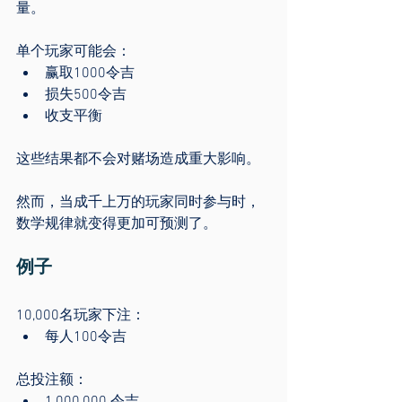
量。
单个玩家可能会：
赢取1000令吉
损失500令吉
收支平衡
这些结果都不会对赌场造成重大影响。
然而，当成千上万的玩家同时参与时，
数学规律就变得更加可预测了。
例子
10,000名玩家下注：
每人100令吉
总投注额：
1,000,000 令吉