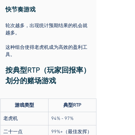
快节奏游戏
轮次越多，出现统计预期结果的机会就
越多。
这种组合使得老虎机成为高效的盈利工
具。
按典型RTP（玩家回报率）
划分的赌场游戏
游戏类型
典型RTP
老虎机
94% - 97%
二十一点
99%+（最佳发挥）