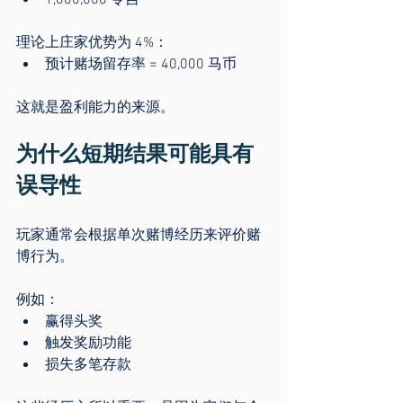
理论上庄家优势为 4%：
预计赌场留存率 = 40,000 马币
这就是盈利能力的来源。
为什么短期结果可能具有
误导性
玩家通常会根据单次赌博经历来评价赌
博行为。
例如：
赢得头奖
触发奖励功能
损失多笔存款