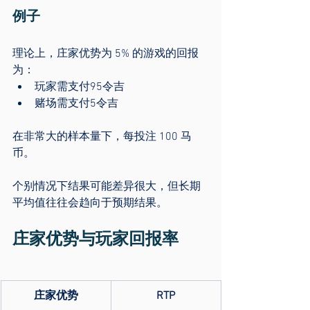
例子
理论上，庄家优势为 5% 的游戏的回报
为：
玩家需支付95令吉
赌场需支付5令吉
在非常大的样本量下，每投注 100 马
币。
个别情况下结果可能差异很大，但长期
平均值往往会趋向于预期结果。
庄家优势与玩家回报率
庄家优势
RTP