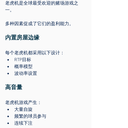
老虎机是全球最受欢迎的赌场游戏之
一。
多种因素促成了它们的盈利能力。
内置房屋边缘
每个老虎机都采用以下设计：
RTP目标
概率模型
波动率设置
高音量
老虎机游戏产生：
大量自旋
频繁的球员参与
连续下注