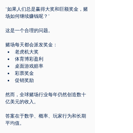
“如果人们总是赢得大奖和巨额奖金，赌
场如何继续赚钱呢？”
这是一个合理的问题。
赌场每天都会派发奖金：
老虎机大奖
体育博彩盈利
桌面游戏赔率
彩票奖金
促销奖励
然而，全球赌场行业每年仍然创造数十
亿美元的收入。
答案在于数学、概率、玩家行为和长期
平均值。