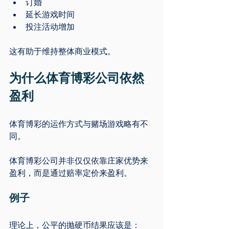
订婚
延长游戏时间
投注活动增加
这有助于维持整体商业模式。
为什么体育博彩公司依然
盈利
体育博彩的运作方式与赌场游戏略有不
同。
体育博彩公司并非仅仅依靠庄家优势来
盈利，而是通过赔率定价来盈利。
例子
理论上，公平的抛硬币结果应该是：