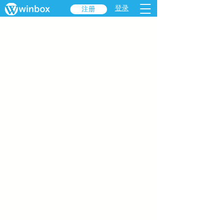
登录
注册