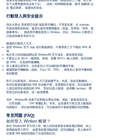
如果你發現帳號裡的 RM 餘額有異常變動（例如突然少了錢、有人幫
你下注體育盤而你沒有下注）， 請第一時間聯絡客服，要求 鎖帳號 以
及 重設密碼， 保護你的資金。
行動登入與安全提示
現在大部分 馬來西亞玩家 都是用手機玩，不管是在家、在 mamak、
等朋友喝茶的時候、還是在週末球賽開盤前（英超、世界杯、羽球、電
競賽事等）， 都是用手機直接登入 Winbox。所以，Winbox 行動登入
已經成為最常見的方式。
建議的行動登入方式：
使用 Winbox 官方 App 或行動版網頁，不要用第三方下載的 APK 來
源。
每次登入時請確認網址是 Winbox99 官方域名，避免假冒頁面。
不要在公共 Wi-Fi（咖啡館、商場、免費 Wi-Fi）輸入密碼，除非你開
啟 VPN， 以免資料被攔截。
登入後請記得登出，尤其是別人可以碰到的手機或平板。
建議開啟手機解鎖（指紋、Face ID、PIN），避免別人拿到手機就能
進你帳號。
對不少玩家來說，Winbox 不只是娛樂平台，也是「資金流動錢包」：
有些玩家會把贏到的 RM 存在帳戶裡，等需要時才提現。所以保護登
入資訊就等於保護你的 RM。 對於玩真人賭場、老虎機 Jackpot、體
育投注的玩家來說，這一點很重要。
另外，Winbox99 也會不定期推出獎金活動，例如「新會員首存送」、
「日常回贈」、 「VIP 專屬紅利」等等。這些通常只對已登入帳號的
玩家顯示， 所以保持帳號安全，可以確保你不會錯過屬於你的獎勵。
常見問題 (FAQ)
如何登入 Winbox 帳號？
前往 Winbox99 官方登入頁，輸入你的使用者名稱或電話號碼，加上
密碼後按登入即可。 如果系統要求驗證碼，請完成驗證。登入後你可
以查看 RM 餘額並開始下注或領取紅利。