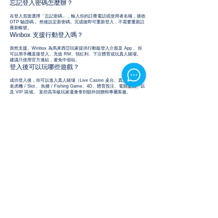
忘記登入密碼怎麼辦？
在登入頁面選擇「忘記密碼」，輸入你的註冊電話或使用者名稱，接收
OTP 驗證碼， 然後設定新密碼。完成後即可重新登入，不需要重新註
冊新帳號。
Winbox 支援行動登入嗎？
當然支援。Winbox 為馬來西亞玩家提供行動版登入介面及 App， 你
可以用手機直接登入、充值 RM、領紅利、下注體育或玩真人賭場。
建議只使用官方連結，避免中假站。
登入後可以玩哪些遊戲？
成功登入後，你可以進入真人賭場（Live Casino 桌台、真人荷官）、
老虎機 / Slot、 魚捕 / Fishing Game、4D、體育投注、電競盤口、以
及 VIP 區域。 某些高等級玩家還會拿到額外回贈和專屬客服。
Marc Márquez
Brand Ambassador of Winbox
- Get Winbox Get Win Life
执照
安全
Certification