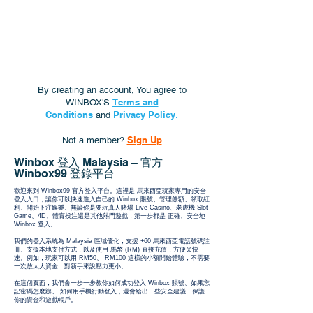
By creating an account, You agree to
Terms and
WINBOX'S
Conditions
Privacy Policy
and
.
Sign Up
Not a member?
Winbox 登入 Malaysia – 官方
Winbox99 登錄平台
歡迎來到 Winbox99 官方登入平台。這裡是 馬來西亞玩家專用的安全
登入入口，讓你可以快速進入自己的 Winbox 賬號、管理餘額、領取紅
利、開始下注娛樂。無論你是要玩真人賭場 Live Casino、老虎機 Slot
Game、4D、體育投注還是其他熱門遊戲，第一步都是 正確、安全地
Winbox 登入。
我們的登入系統為 Malaysia 區域優化，支援 +60 馬來西亞電話號碼註
冊、支援本地支付方式，以及使用 馬幣 (RM) 直接充值，方便又快
速。例如，玩家可以用 RM50、 RM100 這樣的小額開始體驗，不需要
一次放太大資金，對新手來說壓力更小。
在這個頁面，我們會一步一步教你如何成功登入 Winbox 賬號、如果忘
記密碼怎麼辦、 如何用手機行動登入，還會給出一些安全建議，保護
你的資金和遊戲帳戶。